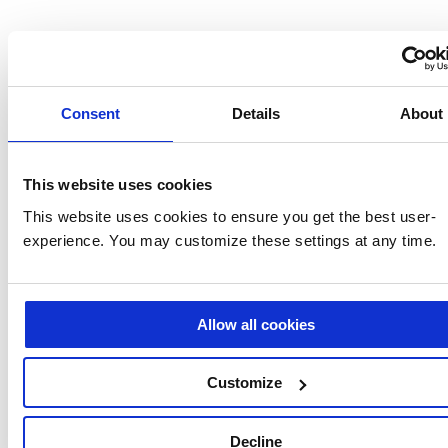
Consent
Details
About
AI Envision: Warum die Einführung von KI ins Stocken gerät
und was Unternehmen dabei übersehen
This website uses cookies
This website uses cookies to ensure you get the best user-
experience. You may customize these settings at any time.
AI Envision: Wie man die Faszination für KI in konkrete,
alltägliche Ergebnisse umsetzt
Allow all cookies
Customize
Möchten Sie mehr
erfahren?
Decline