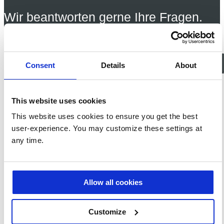
Wir beantworten gerne Ihre Fragen.
Consent
Details
About
Ja, ich möchte
Informationen zu den
This website uses cookies
Produkten, News und Events,
die mich interessieren, per E-
This website uses cookies to ensure you get the best
Mail erhalten. Ich kann diese
user-experience. You may customize these settings at
Einstellungen jederzeit
ändern.
any time.
Nein, ich möchte keine
E-Mail-Benachrichtigungen
von Prodware zu werblichen
Zwecken erhalten.
Allow all cookies
Hiermit stimme ich zu,
dass meine oben
eingegebenen persönlichen
Customize
Daten für die Bearbeitung
dieser Anfrage übertragen