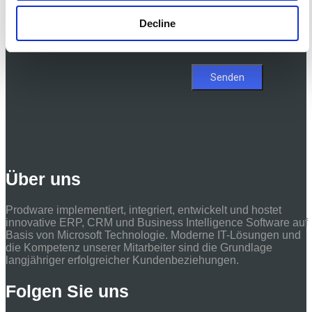
und gespeichert werden.
Decline
Hier finden Sie weitere
Informationen zum
Datenschutz.
*
Über uns
Prodware implementiert, integriert, entwickelt und hostet
innovative ERP, CRM und Business Intelligence Software auf
Basis von Microsoft Technologie. Moderne IT-Lösungen und
die Kompetenz unserer Mitarbeiter sind die Grundlage
langjähriger erfolgreicher Kundenbeziehungen.
Folgen Sie uns