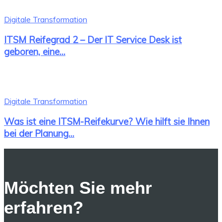
Digitale Transformation
ITSM Reifegrad 2 – Der IT Service Desk ist
geboren, eine...
Digitale Transformation
Was ist eine ITSM-Reifekurve? Wie hilft sie Ihnen
bei der Planung...
Möchten Sie mehr
erfahren?