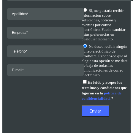
Sí, me gustaría recibir
información sobre
soluciones, noticias y
eventos por correo
electrónico. Puedo cambiar
estas preferencias en
cualquier momento.
No deseo recibir ningún
correo electrónico de
Prodware. Reconozco que al
elegir esta opción se me dará
de baja de todas las
comunicaciones de correo
electrónico.
He leído y acepto los
términos y condiciones que
figuran en la
política de
confidencialidad.
*