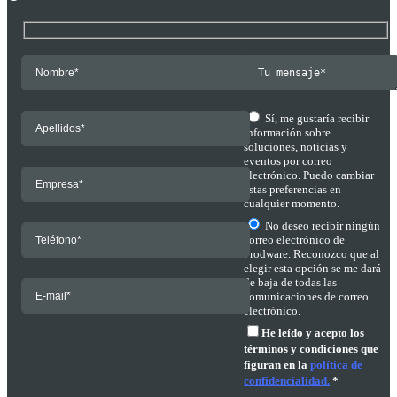
Sí, me gustaría recibir
información sobre
soluciones, noticias y
eventos por correo
electrónico. Puedo cambiar
estas preferencias en
cualquier momento.
No deseo recibir ningún
correo electrónico de
Prodware. Reconozco que al
elegir esta opción se me dará
de baja de todas las
comunicaciones de correo
electrónico.
He leído y acepto los
términos y condiciones que
figuran en la
política de
confidencialidad.
*