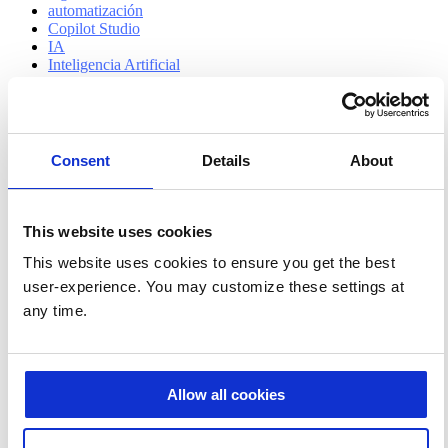
automatización
Copilot Studio
IA
Inteligencia Artificial
IT
Microsoft 365 Copilot
Facebook
Twitter
Consent
Details
About
Linkedin
Email
Artículo anterior
El silencio digital: cuando todo funciona y nadie lo
This website uses cookies
nota
Siguiente artículo
Prodware, tu partner de confianza de Microsoft
This website uses cookies to ensure you get the best
Dynamics 365 Business Central en España: experiencia reconocida
user-experience. You may customize these settings at
que impulsa el crecimiento de las empresas
any time.
Allow all cookies