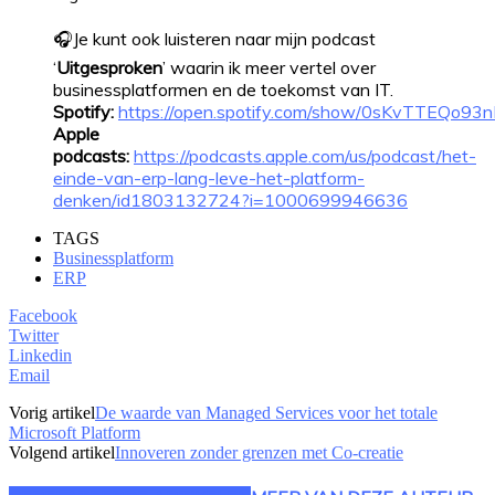
🎧Je kunt ook luisteren naar mijn podcast
‘
Uitgesproken
’ waarin ik meer vertel over
businessplatformen en de toekomst van IT.
Spotify:
https://open.spotify.com/show/0sKvTTEQo9
Apple
podcasts:
https://podcasts.apple.com/us/podcast/het-
einde-van-erp-lang-leve-het-platform-
denken/id1803132724?i=1000699946636
TAGS
Businessplatform
ERP
Facebook
Twitter
Linkedin
Email
Vorig artikel
De waarde van Managed Services voor het totale
Microsoft Platform
Volgend artikel
Innoveren zonder grenzen met Co-creatie