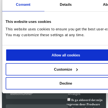
Consent
Details
Ab
Contact
This website uses cookies
Wil je meer informatie?
This website uses cookies to ensure you get the best user-e
You may customize these settings at any time.
Allow all cookies
Ja, ik ontvang graag
nieuws en ontwikkelingen
van Prodware met exclusieve
Customize
informatie over de nieuwste
producten, diensten en
(online) evenementen.
Decline
Nee, ik wil geen enkel
nieuws van Prodware
ontvangen.
Ik ga akkoord dat mijn
gegevens door Prodware