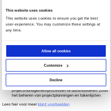
goedkeuringsprocessen, formulierinzendingen en
gegevensverzameling;
This website uses cookies
factureringsproces te automatiseren en om gegevens
te verzamelen en te consolideren van verschillende
This website uses cookies to ensure you get the best
bronnen;
user-experience. You may customize these settings at
marketingprocessen te automatiseren, waaronder e-
any time.
mailmarketing en sociale media-campagnes;
HR-processen te automatiseren, waaronder het
goedkeuringsproces voor verlofaanvragen en het
onboarden van nieuwe medewerkers;
incident managementproces te automatiseren,
Allow all cookies
waaronder het oplossen van storingen en het
communiceren met klanten over verstoringen;
productie- en logistieke processen te automatiseren,
Customize
zoals het beheren van bestellingen en
voorraadbeheer;
Decline
verkoopprocessen te automatiseren, zoals het
genereren van offertes en facturen;
projectmanagementprocessen te automatiseren, zoals
het beheren van projectplanningen en takenlijsten.
Lees hier voor meer
klant voorbeelden