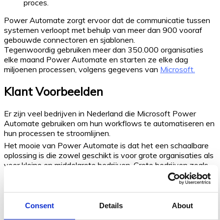
proces.
Power Automate zorgt ervoor dat de communicatie tussen
systemen verloopt met behulp van meer dan 900 vooraf
gebouwde connectoren en sjablonen.
Tegenwoordig gebruiken meer dan 350.000 organisaties
elke maand Power Automate en starten ze elke dag
miljoenen processen, volgens gegevens van
Microsoft.
Klant Voorbeelden
Er zijn veel bedrijven in Nederland die Microsoft Power
Automate gebruiken om hun workflows te automatiseren en
hun processen te stroomlijnen.
Het mooie van Power Automate is dat het een schaalbare
oplossing is die zowel geschikt is voor grote organisaties als
voor kleine en middelgrote bedrijven. Grote bedrijven zoals
Rabobank, Eneco, NS, Heineken, KLM maken er gebruik van.
Maar er zijn veel MKB-bedrijven die Power Automate
gebruiken om hun workflows te automatiseren om:
Consent
Details
About
interne processen te automatiseren, waaronder