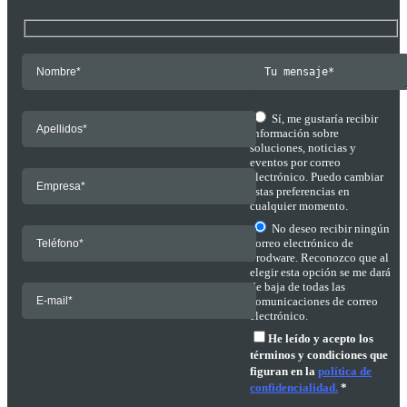
Sí, me gustaría recibir
información sobre
soluciones, noticias y
eventos por correo
electrónico. Puedo cambiar
estas preferencias en
cualquier momento.
No deseo recibir ningún
correo electrónico de
Prodware. Reconozco que al
elegir esta opción se me dará
de baja de todas las
comunicaciones de correo
electrónico.
He leído y acepto los
términos y condiciones que
figuran en la
política de
confidencialidad.
*