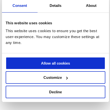
Consent
Details
About
This website uses cookies
This website uses cookies to ensure you get the best
user-experience. You may customize these settings at
any time.
Allow all cookies
AI Envision: convierte la curiosidad de la IA en un
impacto real en tu negocio
Customize
Decline