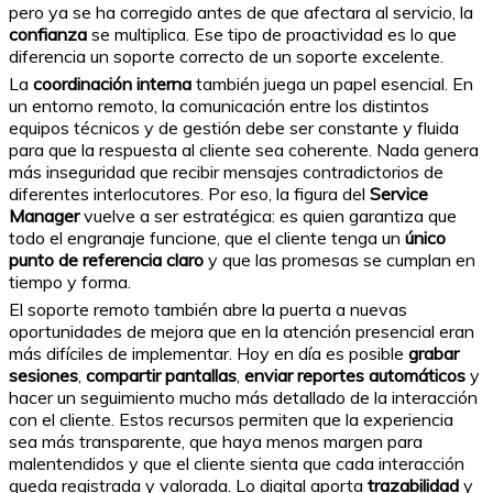
pero ya se ha corregido antes de que afectara al servicio, la
confianza
se multiplica. Ese tipo de proactividad es lo que
diferencia un soporte correcto de un soporte excelente.
La
coordinación interna
también juega un papel esencial. En
un entorno remoto, la comunicación entre los distintos
equipos técnicos y de gestión debe ser constante y fluida
para que la respuesta al cliente sea coherente. Nada genera
más inseguridad que recibir mensajes contradictorios de
diferentes interlocutores. Por eso, la figura del
Service
Manager
vuelve a ser estratégica: es quien garantiza que
todo el engranaje funcione, que el cliente tenga un
único
punto de referencia claro
y que las promesas se cumplan en
tiempo y forma.
El soporte remoto también abre la puerta a nuevas
oportunidades de mejora que en la atención presencial eran
más difíciles de implementar. Hoy en día es posible
grabar
sesiones
,
compartir pantallas
,
enviar reportes automáticos
y
hacer un seguimiento mucho más detallado de la interacción
con el cliente. Estos recursos permiten que la experiencia
sea más transparente, que haya menos margen para
malentendidos y que el cliente sienta que cada interacción
queda registrada y valorada. Lo digital aporta
trazabilidad
y