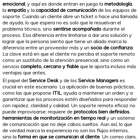
emocional
, y aquí es donde entran en juego la
metodología
,
la
empatía
y la
capacidad de comunicación
de los equipos de
soporte. Cuando un cliente abre un ticket o hace una llamada
de ayuda, lo que espera no es solo que le resuelvan el
problema técnico, sino
sentirse acompañado
durante el
proceso. Esa diferencia entre limitarse a dar una solución y
lograr que la persona sienta que tiene un aliado marca la
diferencia entre un proveedor más y un
socio de confianza
.
La clave está en que el cliente no perciba el soporte remoto
como un sustituto de la atención presencial, sino como un
servicio
completo, cercano y fiable
que le aporta incluso más
ventajas que antes.
El papel del
Service Desk
y de los
Service Managers
es
crucial en este escenario. La aplicación de buenas prácticas,
como las que propone
ITIL
, ayuda a mantener un orden y a
garantizar que los procesos estén diseñados para responder
con rapidez, claridad y calidad. Un soporte remoto eficaz no
puede improvisarse: requiere de
protocolos bien definidos
,
herramientas de monitorización en tiempo real
y un sistema
de comunicación que no deje cabos sueltos. Aun así, lo que
de verdad marca la experiencia no son los flujos internos,
sino la
forma en que se comunican al cliente
. Un correo claro,