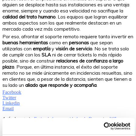
alguien se desplace hasta sus instalaciones es una ventaja
enorme, siempre y cuando esa velocidad no sacrifique la
calidad del trato humano
. Los equipos que logran equilibrar
ambos aspectos son los que realmente destacan en un
mercado cada vez más competitivo.
Por eso, afrontar el soporte remoto requiere tanto invertir en
buenas herramientas
como en
personas
que sepan
utilizarlas con
empatía
y
visión de servicio
. No se trata solo
de cumplir con los
SLA
ni de cerrar tickets lo más rápido
posible, sino de construir
relaciones de confianza a largo
plazo
. Porque, en última instancia, el éxito del soporte
remoto no se mide únicamente en incidencias resueltas, sino
en clientes que, a pesar de la distancia, sienten que tienen a
su lado un
aliado que responde y acompaña
.
Facebook
Twitter
Linkedin
Email
Artículo anterior
Extiende las capacidades de Dynamics 365
Business Central con Power Apps
Siguiente artículo
Copilot en Outlook: convierte el caos en control
con la ayuda de la IA