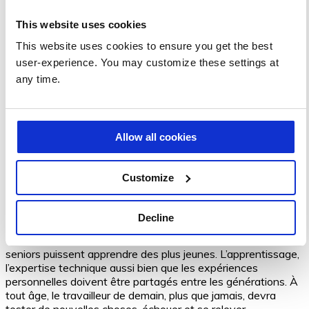
personnes dévient des trajectoires toutes faites dans une
This website uses cookies
organisation, et c’est tout sauf pénalisant pour l’entreprise.
Car de l’uniformité ou de l’homogénéité ne naîtra jamais rien
This website uses cookies to ensure you get the best
d’innovant. Il faut accepter de travailler avec des
user-experience. You may customize these settings at
collaborateurs qui ont d’autres idées, des cultures différentes.
any time.
Si on emprisonne les individus dans un modèle et qu’ils n’en
sortent pas, ils reproduiront en permanence les mêmes
mouvements. L’entreprise n’innovera pas.
Échouer, mais en beauté
Allow all cookies
Rester en mouvement est d’autant plus important qu’avec
Customize
l’accélération croissante des évolutions technologiques, de
nouveaux métiers naissent alors que d’autres disparaissent
presque tous les ans. Il faut donc s’adapter au nouveau
Decline
monde du travail, établir des ponts intergénérationnels pour
que, dans une inversion caractéristique de notre époque, les
seniors puissent apprendre des plus jeunes. L’apprentissage,
l’expertise technique aussi bien que les expériences
personnelles doivent être partagés entre les générations. À
tout âge, le travailleur de demain, plus que jamais, devra
tester de nouvelles choses, échouer et se relever.