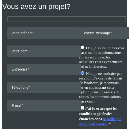
Vous avez un projet?
Oui, je souhaite recevoir
par e-mail des informations
sur les solutions, les
actualités et les événements
qui m’intéressent.
Non, je ne souhaite pas
recevoir d’e-mails de la part
de Prodware, je reconnais
qu’en choisissant cette
option je me désinscris de
toutes les communications
par e-mail.
J'ai lu et accepté les
conditions générales
énoncées dans
la politique
de confidentialité.
*