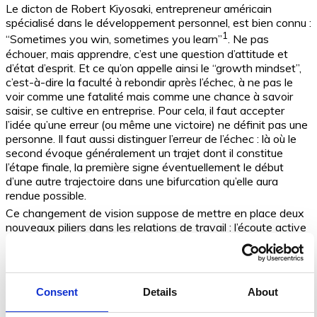
Le dicton de Robert Kiyosaki, entrepreneur américain
spécialisé dans le développement personnel, est bien connu :
1
“Sometimes you win, sometimes you learn”
. Ne pas
échouer, mais apprendre, c’est une question d’attitude et
d’état d’esprit. Et ce qu’on appelle ainsi le “growth mindset”,
c’est-à-dire la faculté à rebondir après l’échec, à ne pas le
voir comme une fatalité mais comme une chance à savoir
saisir, se cultive en entreprise. Pour cela, il faut accepter
l’idée qu’une erreur (ou même une victoire) ne définit pas une
personne. Il faut aussi distinguer l’erreur de l’échec : là où le
second évoque généralement un trajet dont il constitue
l’étape finale, la première signe éventuellement le début
d’une autre trajectoire dans une bifurcation qu’elle aura
rendue possible.
Ce changement de vision suppose de mettre en place deux
nouveaux piliers dans les relations de travail : l’écoute active
et l’empathie. Autrement dit, quand quelqu’un échoue, inutile
de le blâmer : le plus intéressant est de lui demander ce qu’il
a appris. Il faut développer une ouverture d’esprit, pour voir si
la personne essaye de justifier son erreur ou si elle essaye,
Consent
Details
About
au contraire, de la reconnaître et d’apprendre.
Cela rejoint un autre point important : oui, certaines