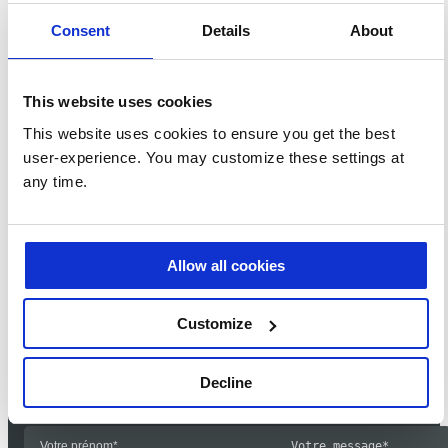
Consent
Details
About
DAF, comment devenir Business Intelligents avec
This website uses cookies
SAGE ?
This website uses cookies to ensure you get the best
user-experience. You may customize these settings at
Il est parfois difficile d'attraper le train de la transformation
numérique, même lorsque l'on est DAF. Pour éviter toute
any time.
déconvenue, il suffit d'avoir la...
Allow all cookies
Contactez-nous
Customize
Vous avez un projet?
Decline