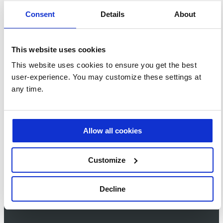
Produkten, News und Events,
die mich interessieren, per E-
Consent
Details
About
Mail erhalten. Ich kann diese
Einstellungen jederzeit
ändern.
Nein, ich möchte keine
This website uses cookies
E-Mail-Benachrichtigungen
von Prodware zu werblichen
This website uses cookies to ensure you get the best
Zwecken erhalten.
user-experience. You may customize these settings at
Hiermit stimme ich zu,
any time.
dass meine oben
eingegebenen persönlichen
Daten für die Bearbeitung
dieser Anfrage übertragen
und gespeichert werden.
Allow all cookies
Hier finden Sie weitere
Informationen zum
Datenschutz.
*
Customize
Decline