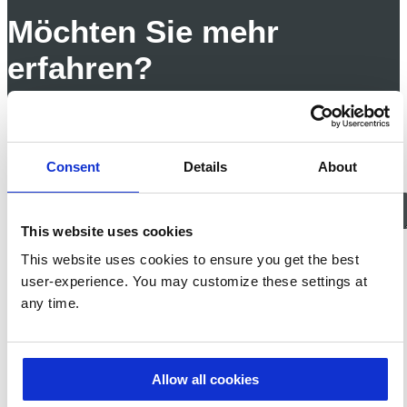
Möchten Sie mehr
erfahren?
Wir beantworten gerne Ihre Fragen.
Consent
Details
About
This website uses cookies
Ja, ich möchte
This website uses cookies to ensure you get the best
Informationen zu den
user-experience. You may customize these settings at
Produkten, News und Events,
die mich interessieren, per E-
any time.
Mail erhalten. Ich kann diese
Einstellungen jederzeit
ändern.
Nein, ich möchte keine
Allow all cookies
E-Mail-Benachrichtigungen
von Prodware zu werblichen