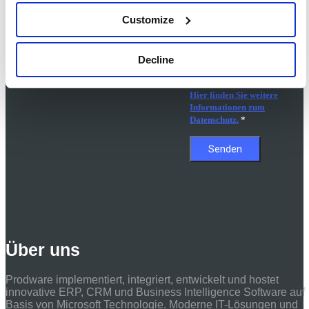
Zwecken erhalten.
Customize
Hiermit stimme ich zu,
dass meine oben
eingegebenen persönlichen
Daten für die Bearbeitung
Decline
dieser Anfrage übertragen
und gespeichert werden.
Hier finden Sie weitere
Informationen zum
Datenschutz.
*
Über uns
Prodware implementiert, integriert, entwickelt und hostet
innovative ERP, CRM und Business Intelligence Software auf
Basis von Microsoft Technologie. Moderne IT-Lösungen und