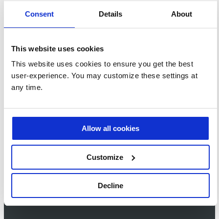
Produkten, News und Events,
die mich interessieren, per E-
Consent
Details
About
Mail erhalten. Ich kann diese
Einstellungen jederzeit
ändern.
Nein, ich möchte keine
This website uses cookies
E-Mail-Benachrichtigungen
von Prodware zu werblichen
This website uses cookies to ensure you get the best
Zwecken erhalten.
user-experience. You may customize these settings at
Hiermit stimme ich zu,
any time.
dass meine oben
eingegebenen persönlichen
Daten für die Bearbeitung
dieser Anfrage übertragen
und gespeichert werden.
Allow all cookies
Hier finden Sie weitere
Informationen zum
Datenschutz.
*
Customize
Decline